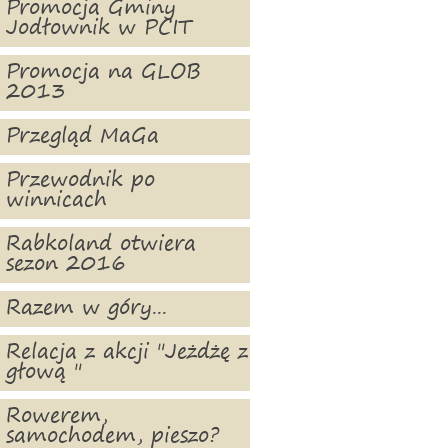
Promocja Gminy
Jodłownik w PCIT
Promocja na GLOB
2013
Przegląd MaGa
Przewodnik po
winnicach
Rabkoland otwiera
sezon 2016
Razem w góry...
Relacja z akcji "Jeżdżę z
głową "
Rowerem,
samochodem, pieszo?