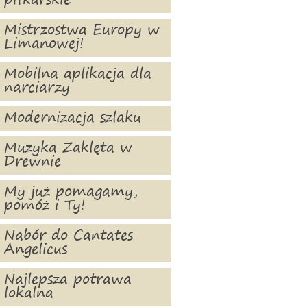
piłkarskie
Mistrzostwa Europy w
Limanowej!
Mobilna aplikacja dla
narciarzy
Modernizacja szlaku
Muzyka Zaklęta w
Drewnie
My już pomagamy,
pomóż i Ty!
Nabór do Cantates
Angelicus
Najlepsza potrawa
lokalna