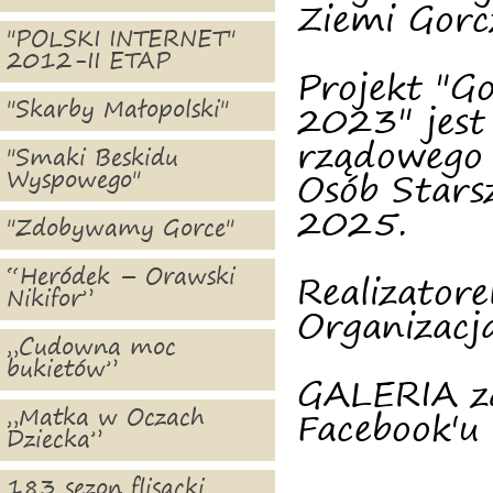
Ziemi Gorcz
"POLSKI INTERNET"
2012-II ETAP
Projekt "Go
"Skarby Małopolski"
2023" jest
rządowego 
"Smaki Beskidu
Wyspowego"
Osób Stars
2025.
"Zdobywamy Gorce"
“Heródek – Orawski
Realizator
Nikifor”
Organizacj
„Cudowna moc
bukietów”
GALERIA zd
„Matka w Oczach
Facebook'u
Dziecka”
183 sezon flisacki