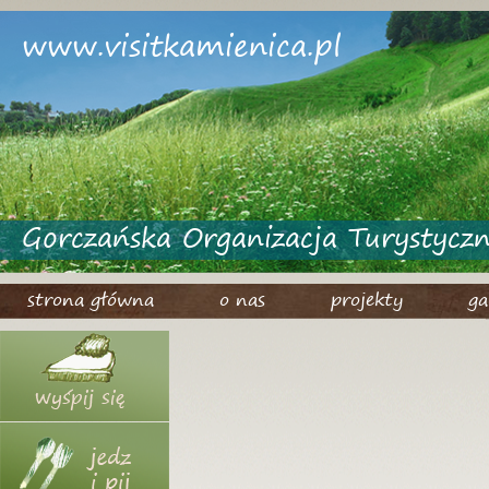
www.visitkamienica.pl
Gorczańska Organizacja Turystycz
strona główna
o nas
projekty
ga