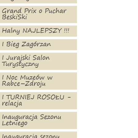
Grand Prix o Puchar
BeskiSki
Halny NAJLEPSZY !!!
I Bieg Zagórzan
I Jurajski Salon
Turystyczny
I Noc Muzeów w
Rabce–Zdroju
I TURNIEJ ROSOŁU -
relacja
Inauguracja Sezonu
Letniego
Inauguracja sezonu