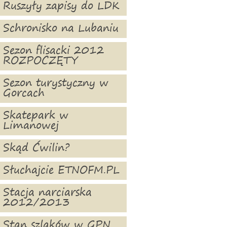
Ruszyły zapisy do LDK
Schronisko na Lubaniu
Sezon flisacki 2012
ROZPOCZĘTY
Sezon turystyczny w
Gorcach
Skatepark w
Limanowej
Skąd Ćwilin?
Słuchajcie ETNOFM.PL
Stacja narciarska
2012/2013
Stan szlaków w GPN