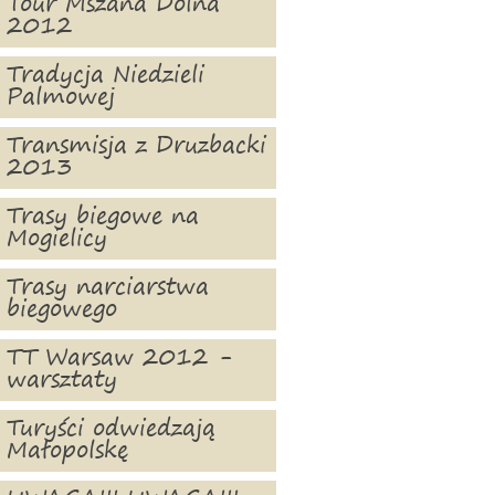
Tour Mszana Dolna
2012
Tradycja Niedzieli
Palmowej
Transmisja z Druzbacki
2013
Trasy biegowe na
Mogielicy
Trasy narciarstwa
biegowego
TT Warsaw 2012 -
warsztaty
Turyści odwiedzają
Małopolskę