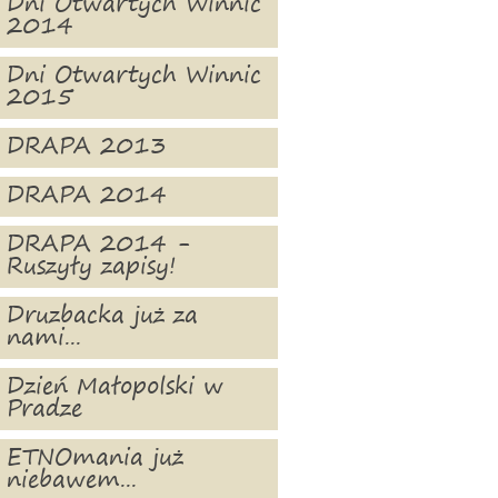
Dni Otwartych Winnic
2014
Dni Otwartych Winnic
2015
DRAPA 2013
DRAPA 2014
DRAPA 2014 -
Ruszyły zapisy!
Druzbacka już za
nami...
Dzień Małopolski w
Pradze
ETNOmania już
niebawem...