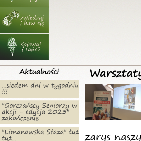
Warsztat
Aktualności
...siedem dni w tygodniu
!!!
"Gorczańscy Seniorzy w
akcji - edycja 2023"
zakończenie
"Limanowska Słaza" tuż
zarys nasz
tuż...