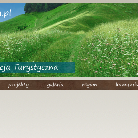
.pl
cja Turystyczna
projekty
galeria
region
komunik