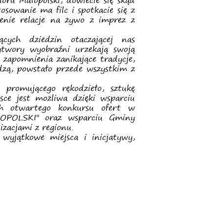
oru Małopolski, dowiecie się skąd
tosowanie ma filc i spotkacie się z
nie relacje na żywo z imprez z
cych dziedzin otaczającej nas
wytwory wyobraźni urzekają swoją
 zapomnienia zanikające tradycje,
dzą, powstało przede wszystkim z
promującego rękodzieło, sztukę
ce jest możliwa dzięki wsparciu
h otwartego konkursu ofert w
OPOLSKI" oraz wsparciu Gminy
izacjami z regionu.
wyjątkowe miejsca i inicjatywy,