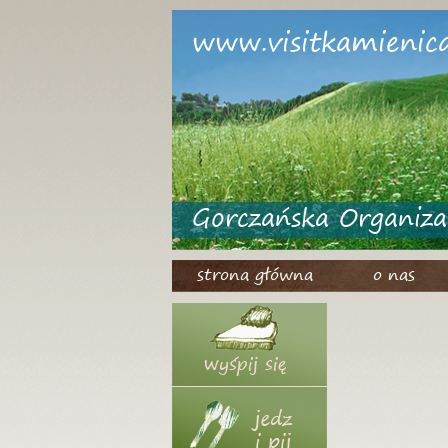
www.visitkamienica
Gorczańska Organiza
strona główna
o nas