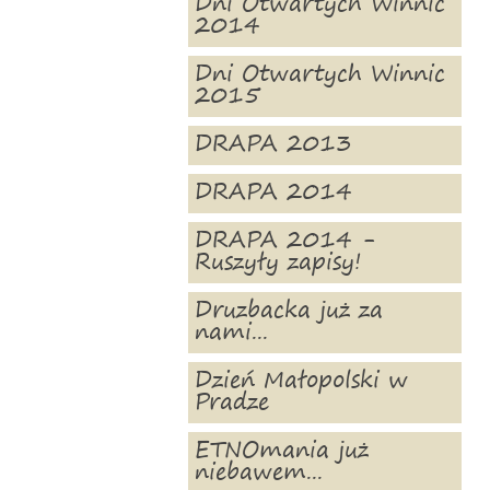
Dni Otwartych Winnic
2014
Dni Otwartych Winnic
2015
DRAPA 2013
DRAPA 2014
DRAPA 2014 -
Ruszyły zapisy!
Druzbacka już za
nami...
Dzień Małopolski w
Pradze
ETNOmania już
niebawem...