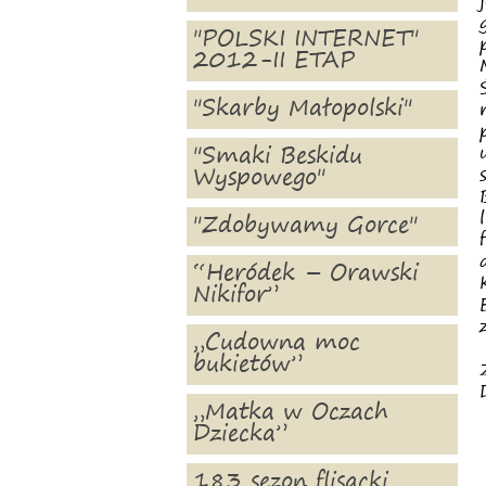
"POLSKI INTERNET"
2012-II ETAP
"Skarby Małopolski"
"Smaki Beskidu
Wyspowego"
"Zdobywamy Gorce"
“Heródek – Orawski
Nikifor”
„Cudowna moc
bukietów”
„Matka w Oczach
Dziecka”
183 sezon flisacki