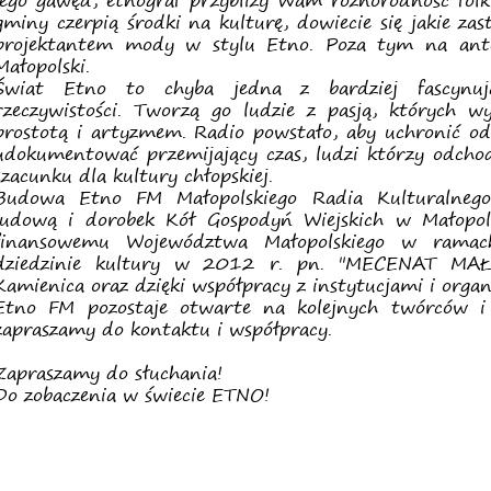
jego gawęd, etnograf przybliży Wam różnorodność folkl
gminy czerpią środki na kulturę, dowiecie się jakie zas
projektantem mody w stylu Etno. Poza tym na ante
Małopolski.
Świat Etno to chyba jedna z bardziej fascynują
rzeczywistości. Tworzą go ludzie z pasją, których 
prostotą i artyzmem. Radio powstało, aby uchronić od
udokumentować przemijający czas, ludzi którzy odcho
szacunku dla kultury chłopskiej.
Budowa Etno FM Małopolskiego Radia Kulturalnego 
ludową i dorobek Kół Gospodyń Wiejskich w Małopols
finansowemu Województwa Małopolskiego w ramac
dziedzinie kultury w 2012 r. pn. "MECENAT MAŁ
Kamienica oraz dzięki współpracy z instytucjami i organ
Etno FM pozostaje otwarte na kolejnych twórców i 
zapraszamy do kontaktu i współpracy.
Zapraszamy do słuchania!
Do zobaczenia w świecie ETNO!