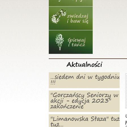
Aktualności
...siedem dni w tygodniu
!!!
"Gorczańscy Seniorzy w
akcji - edycja 2023"
zakończenie
"Limanowska Słaza" tuż
tuż...