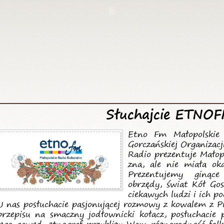
Słuchajcie ETNOF
Etno Fm Małopolskie 
Gorczańskiej Organizacj
Radio prezentuje Małop
zna, ale nie miała oka
Prezentujemy ginące
obrzędy, świat Kół Go
ciekawych ludzi i ich p
U nas posłuchacie pasjonującej rozmowy z kowalem z Pis
przepisu na smaczny jodłownicki kołacz, posłuchacie 