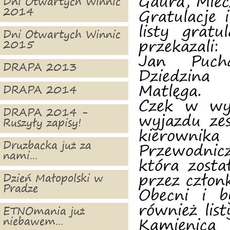
Gaura, Miec
Dni Otwartych Winnic
2014
Gratulacje 
listy grat
Dni Otwartych Winnic
przekazali
2015
Jan Pucha
DRAPA 2013
Dziedzina
Matlęga.
DRAPA 2014
Czek w wys
DRAPA 2014 -
wyjazdu ze
Ruszyły zapisy!
kierownik
Druzbacka już za
Przewodnic
nami...
która zost
przez człon
Dzień Małopolski w
Pradze
Obecni i b
również li
ETNOmania już
niebawem...
Kamienica