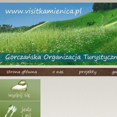
www.visitkamienica.pl
Gorczańska Organizacja Turystycz
strona główna
o nas
projekty
ga