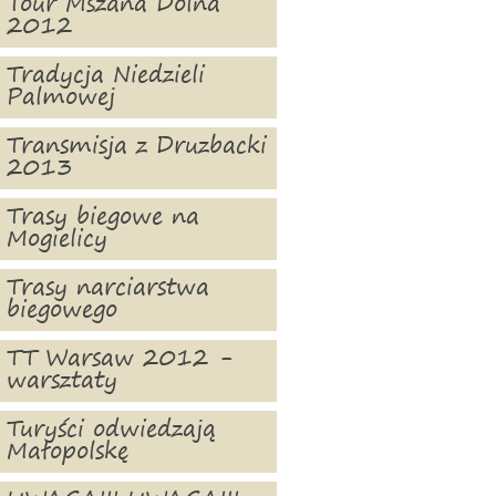
Tour Mszana Dolna
2012
Tradycja Niedzieli
Palmowej
Transmisja z Druzbacki
2013
Trasy biegowe na
Mogielicy
Trasy narciarstwa
biegowego
TT Warsaw 2012 -
warsztaty
Turyści odwiedzają
Małopolskę