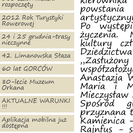
kierownika
rozpoczęty
powstania
artystyczny
2012 Rok Turystyki
Rowerowej
Po występi
życzenia.
24 i 25 grudnia-trasy
kultury cz
nieczynne
Dziedzictw
42. Limanowska Słaza
„Zasłużony 
współzałoż
60 lat GORCÓW
Anastazja W
80-lecie Muzeum
Maria i M
Orkana
Mieczysław 
AKTUALNE WARUNKI
Spośród g
!!!
przyznana 
Kamienica –
Aplikacja mobilna już
dostępna
Rajnfus - 