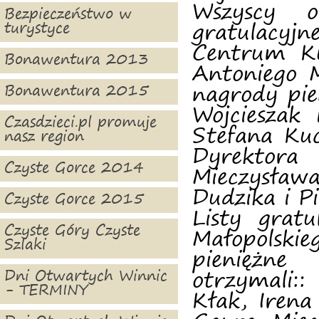
Wszyscy o
Bezpieczeństwo w
turystyce
gratulacy
Centrum K
Bonawentura 2013
Antoniego 
nagrody pie
Bonawentura 2015
Wojcieszak
Czasdzieci.pl promuje
Stefana Ku
nasz region
Dyrektor
Czyste Gorce 2014
Mieczysław
Dudzika i P
Czyste Gorce 2015
Listy grat
Czyste Góry Czyste
Małopolsk
Szlaki
pieniężn
Dni Otwartych Winnic
otrzymali:
- TERMINY
Kłak, Iren