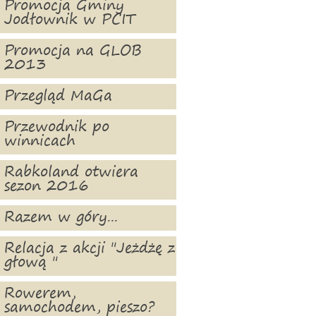
Promocja Gminy
Jodłownik w PCIT
Promocja na GLOB
2013
Przegląd MaGa
Przewodnik po
winnicach
Rabkoland otwiera
sezon 2016
Razem w góry...
Relacja z akcji "Jeżdżę z
głową "
Rowerem,
samochodem, pieszo?