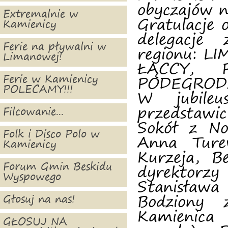
obyczajów n
Extremalnie w
Gratulacje 
Kamienicy
delegacje
Ferie na pływalni w
regionu: 
Limanowej!
ŁĄCCY, P
Ferie w Kamienicy
PODEGRODZ
POLECAMY!!!
W jubileu
przedstawi
Filcowanie...
Sokół z N
Folk i Disco Polo w
Anna Ture
Kamienicy
Kurzeja, B
Forum Gmin Beskidu
dyrektorz
Wyspowego
Stanisław
Bodziony 
Głosuj na nas!
Kamienica 
GŁOSUJ NA