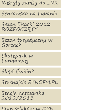
Ruszyły zapisy do LDK
Schronisko na Lubaniu
Sezon flisacki 2012
ROZPOCZĘTY
Sezon turystyczny w
Gorcach
Skatepark w
Limanowej
Skąd Ćwilin?
Słuchajcie ETNOFM.PL
Stacja narciarska
2012/2013
Stan szlaków w GPN