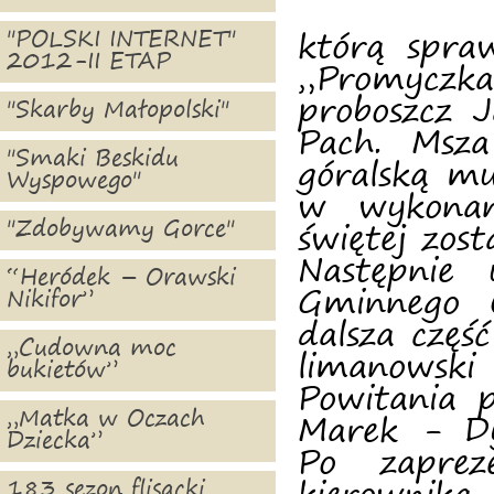
"POLSKI INTERNET"
którą spra
2012-II ETAP
„Promyczk
proboszcz J
"Skarby Małopolski"
Pach. Msza
"Smaki Beskidu
góralską m
Wyspowego"
w wykonani
"Zdobywamy Gorce"
świętej zost
Następnie 
“Heródek – Orawski
Gminnego O
Nikifor”
dalsza częś
„Cudowna moc
limanowsk
bukietów”
Powitania 
„Matka w Oczach
Marek - Dy
Dziecka”
Po zaprez
183 sezon flisacki