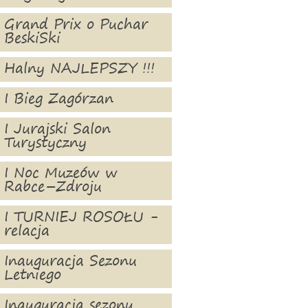
Grand Prix o Puchar
BeskiSki
Halny NAJLEPSZY !!!
I Bieg Zagórzan
I Jurajski Salon
Turystyczny
I Noc Muzeów w
Rabce–Zdroju
I TURNIEJ ROSOŁU -
relacja
Inauguracja Sezonu
Letniego
Inauguracja sezonu