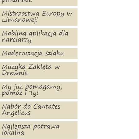
piłkarskie
Mistrzostwa Europy w
Limanowej!
Mobilna aplikacja dla
narciarzy
Modernizacja szlaku
Muzyka Zaklęta w
Drewnie
My już pomagamy,
pomóż i Ty!
Nabór do Cantates
Angelicus
Najlepsza potrawa
lokalna