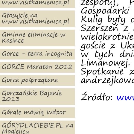
zespołu), 
www.visitkamienica.pl
Gospodark
Głosujcie na
Kulig były 
www.visitkamienica.pl
Szerszeń z
Gminne eliminacje w
wielokrotni
Kasince
goście z Uk
w tych dni
Gorce - terra incognita
Limanowej.
GORCE Maraton 2012
Spotkanie 
andrzejkow
Gorce posprzątane
Gorczańskie Bajanie
Źródło:
www
2013
Górale mówią Wdzor
GÓRYDLACIEBIE.PL na
Mogielicy