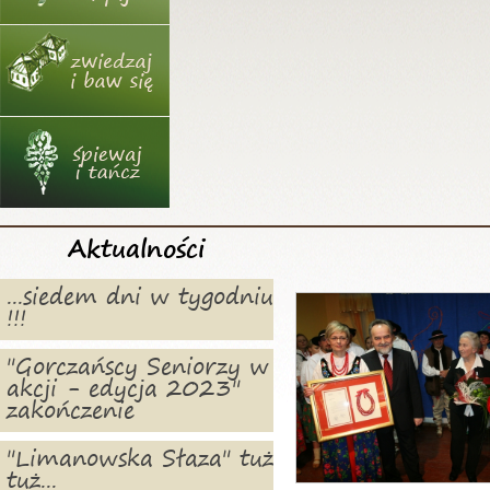
Aktualności
...siedem dni w tygodniu
!!!
"Gorczańscy Seniorzy w
akcji - edycja 2023"
zakończenie
"Limanowska Słaza" tuż
tuż...