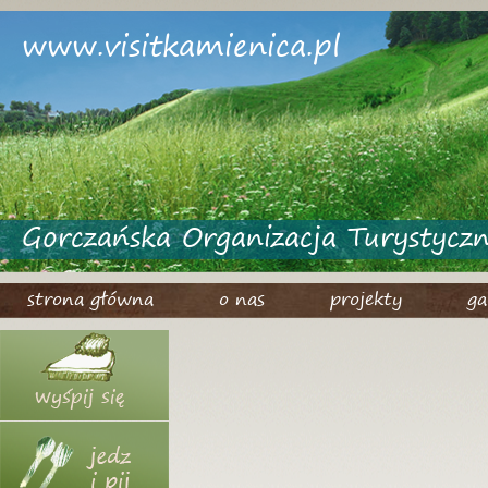
www.visitkamienica.pl
Gorczańska Organizacja Turystycz
strona główna
o nas
projekty
ga