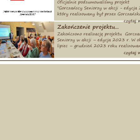
Oficjalnie podsumowaliśmy projekt
"Gorczańscy Seniorzy w akcji - edycja
który realizowany był przez Gorczańsk
Organizację Turystyczną. Zakończyliśm
czytaj wi
kursów
Zakończenie projektu...
Zakończono realizację projektu Gorcza
Seniorzy w akcji – edycja 2023 r. W o
lipiec – grudzień 2023 roku realizowa
na terenie Gminy Kamienica projekt
czytaj wi