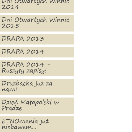
Dni Otwartych Winnic
2014
Dni Otwartych Winnic
2015
DRAPA 2013
DRAPA 2014
DRAPA 2014 -
Ruszyły zapisy!
Druzbacka już za
nami...
Dzień Małopolski w
Pradze
ETNOmania już
niebawem...