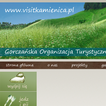
www.visitkamienica.pl
Gorczańska Organizacja Turystycz
strona główna
o nas
projekty
ga