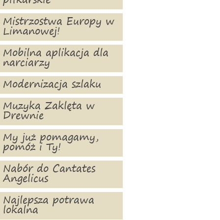
piłkarskie
Mistrzostwa Europy w
Limanowej!
Mobilna aplikacja dla
narciarzy
Modernizacja szlaku
Muzyka Zaklęta w
Drewnie
My już pomagamy,
pomóż i Ty!
Nabór do Cantates
Angelicus
Najlepsza potrawa
lokalna