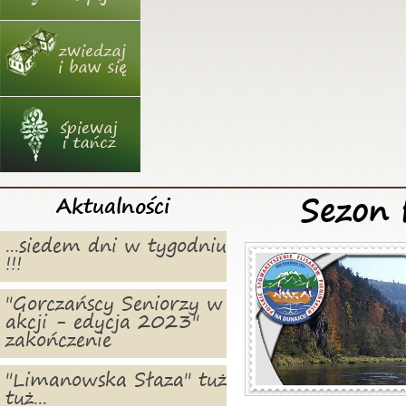
Sezon
Aktualności
...siedem dni w tygodniu
!!!
"Gorczańscy Seniorzy w
akcji - edycja 2023"
zakończenie
"Limanowska Słaza" tuż
tuż...