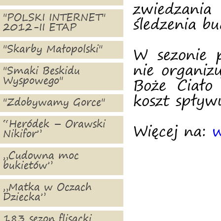
zwiedzania
"POLSKI INTERNET"
śledzenia bu
2012-II ETAP
"Skarby Małopolski"
W sezonie 
nie organiz
"Smaki Beskidu
Wyspowego"
Boże Ciało
koszt spływ
"Zdobywamy Gorce"
“Heródek – Orawski
Więcej na:
w
Nikifor”
„Cudowna moc
bukietów”
„Matka w Oczach
Dziecka”
183 sezon flisacki