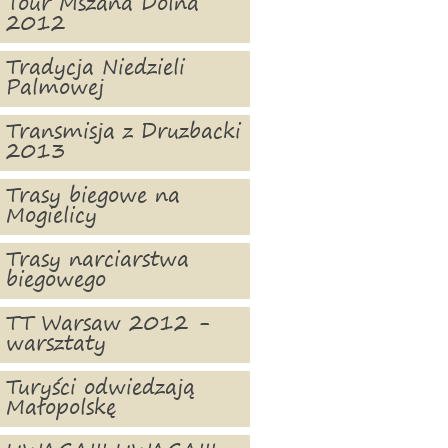
Tour Mszana Dolna
2012
Tradycja Niedzieli
Palmowej
Transmisja z Druzbacki
2013
Trasy biegowe na
Mogielicy
Trasy narciarstwa
biegowego
TT Warsaw 2012 -
warsztaty
Turyści odwiedzają
Małopolskę