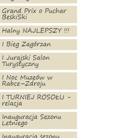
Grand Prix o Puchar
BeskiSki
Halny NAJLEPSZY !!!
I Bieg Zagórzan
I Jurajski Salon
Turystyczny
I Noc Muzeów w
Rabce–Zdroju
I TURNIEJ ROSOŁU -
relacja
Inauguracja Sezonu
Letniego
Inauguracja sezonu