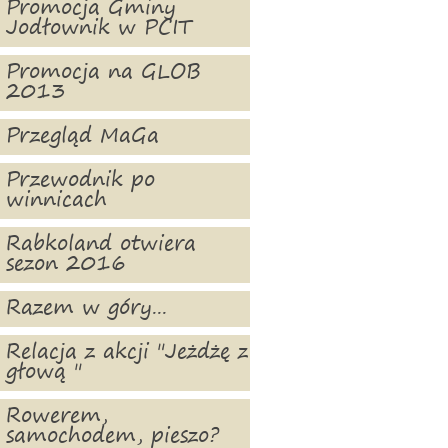
Promocja Gminy
Jodłownik w PCIT
Promocja na GLOB
2013
Przegląd MaGa
Przewodnik po
winnicach
Rabkoland otwiera
sezon 2016
Razem w góry...
Relacja z akcji "Jeżdżę z
głową "
Rowerem,
samochodem, pieszo?