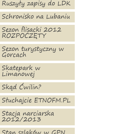
Ruszyły zapisy do LDK
Schronisko na Lubaniu
Sezon flisacki 2012
ROZPOCZĘTY
Sezon turystyczny w
Gorcach
Skatepark w
Limanowej
Skąd Ćwilin?
Słuchajcie ETNOFM.PL
Stacja narciarska
2012/2013
Stan szlaków w GPN