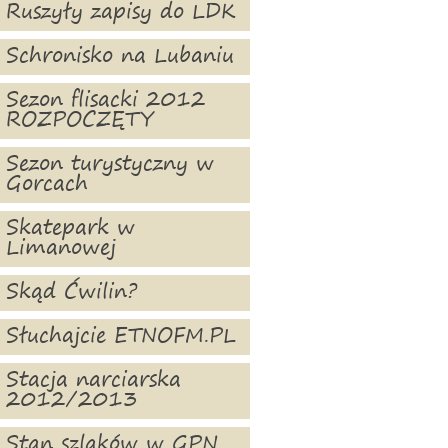
Ruszyły zapisy do LDK
Schronisko na Lubaniu
Sezon flisacki 2012
ROZPOCZĘTY
Sezon turystyczny w
Gorcach
Skatepark w
Limanowej
Skąd Ćwilin?
Słuchajcie ETNOFM.PL
Stacja narciarska
2012/2013
Stan szlaków w GPN