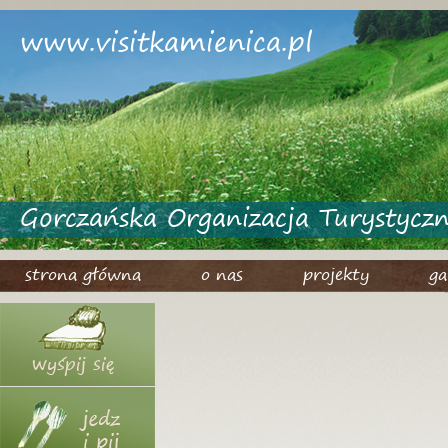
www.visitkamienica.pl
Gorczańska Organizacja Turystycz
strona główna
o nas
projekty
ga