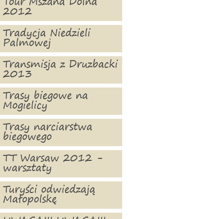
Tour Mszana Dolna
2012
Tradycja Niedzieli
Palmowej
Transmisja z Druzbacki
2013
Trasy biegowe na
Mogielicy
Trasy narciarstwa
biegowego
TT Warsaw 2012 -
warsztaty
Turyści odwiedzają
Małopolskę