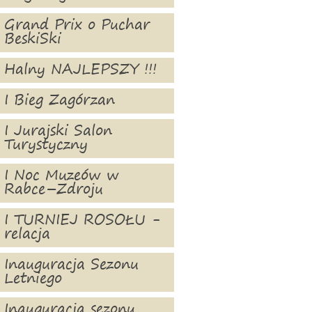
Grand Prix o Puchar
BeskiSki
Halny NAJLEPSZY !!!
I Bieg Zagórzan
I Jurajski Salon
Turystyczny
I Noc Muzeów w
Rabce–Zdroju
I TURNIEJ ROSOŁU -
relacja
Inauguracja Sezonu
Letniego
Inauguracja sezonu