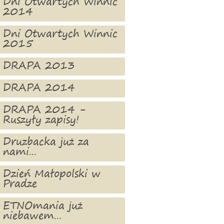
Dni Otwartych Winnic
2014
Dni Otwartych Winnic
2015
DRAPA 2013
DRAPA 2014
DRAPA 2014 -
Ruszyły zapisy!
Druzbacka już za
nami...
Dzień Małopolski w
Pradze
ETNOmania już
niebawem...