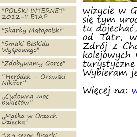
wizycie w G
"POLSKI INTERNET"
2012-II ETAP
się tym ur
tu dojechać
"Skarby Małopolski"
od Tatr, wz
"Smaki Beskidu
Zdrój z Ch
Wyspowego"
kolejowych 
turystycz
"Zdobywamy Gorce"
Wybieram je
“Heródek – Orawski
Nikifor”
Więcej na:
w
„Cudowna moc
bukietów”
„Matka w Oczach
Dziecka”
183 sezon flisacki