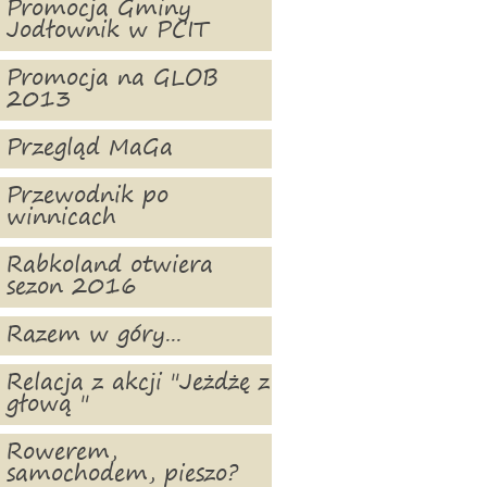
Promocja Gminy
Jodłownik w PCIT
Promocja na GLOB
2013
Przegląd MaGa
Przewodnik po
winnicach
Rabkoland otwiera
sezon 2016
Razem w góry...
Relacja z akcji "Jeżdżę z
głową "
Rowerem,
samochodem, pieszo?