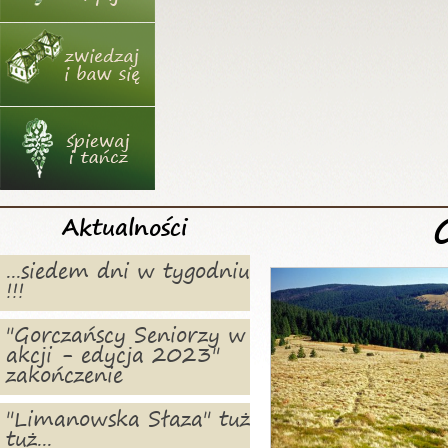
Aktualności
...siedem dni w tygodniu
!!!
"Gorczańscy Seniorzy w
akcji - edycja 2023"
zakończenie
"Limanowska Słaza" tuż
tuż...