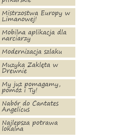
piłkarskie
Mistrzostwa Europy w
Limanowej!
Mobilna aplikacja dla
narciarzy
Modernizacja szlaku
Muzyka Zaklęta w
Drewnie
My już pomagamy,
pomóż i Ty!
Nabór do Cantates
Angelicus
Najlepsza potrawa
lokalna