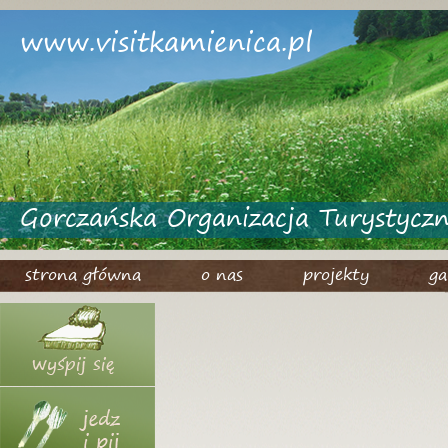
www.visitkamienica.pl
Gorczańska Organizacja Turystycz
strona główna
o nas
projekty
ga