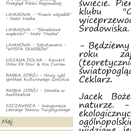
świecie. Pi
Przegląd Pieśni Regionalnej
klubu "G
LIMANOWA - "Franio niejadek"
wiceprzewo
- teatr Maska
Środowiska.
LIMANOWA - "Skradzione
mądrości"- teatr "Maska"
- Będziemy
LIMANOWA - SztuKamera -
"WYSPA SKARBÓW"
roku zap
(teoretyc
MSZANA DOLNA - Koncert
Drew De Four & Kin Curran
światopogl
RABKA ZDRÓJ - Nowy cykl
Ceklarz.
spotkań Kulturowego Gościńca
RABKA ZDRÓJ - Zemsta w
Jacek Boż
Amfiteatrze
naturze. 
SZCZAWNICA - Inauguracja
Letniego Sezonu Turystycznego
ekologicz
ogólnopols
Maj
widziane j