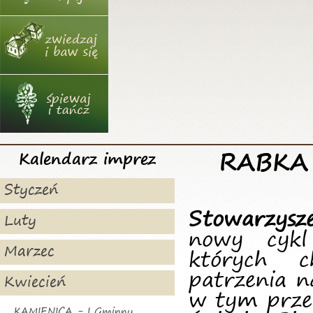
RABKA 
Kalendarz imprez
Styczeń
Stowarzysze
Luty
nowy cykl
Marzec
których c
patrzenia n
Kwiecień
w tym prze
KAMIENICA - I Gminny