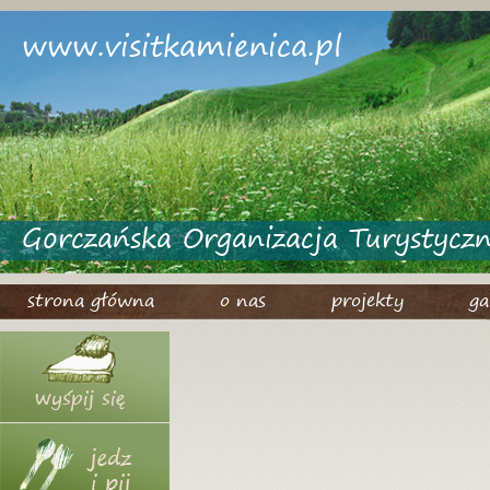
www.visitkamienica.pl
Gorczańska Organizacja Turystycz
strona główna
o nas
projekty
ga