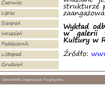
Czerwiec
strukturze 
zaangażowan
Lipiec
Sierpień
Wykład odb
w galerii 
Wrzesień
Kultury w 
Październik
Źródło:
www
Listopad
Grudzień
Gorczańska Organizacja Turystyczna