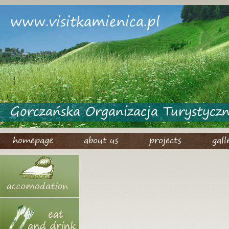
www.visitkamienica.pl
Gorczańska Organizacja Turystycz
homepage
about us
projects
gall